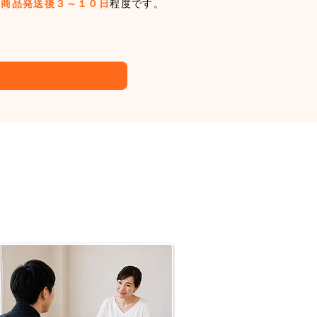
は
商品発送後３～１０日
程度です。