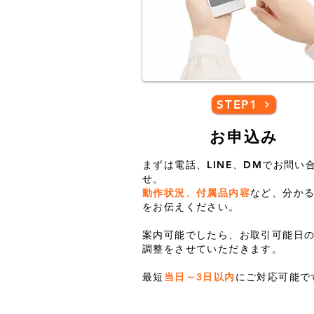
STEP1
お申込み
まずは電話、LINE、DMでお問い
せ。
動作状況、付属品内容
など、分か
をお伝えください。
案内可能でしたら、お取引可能日
調整をさせていただきます。
​最短
当日～3日以内
にご対応可能で